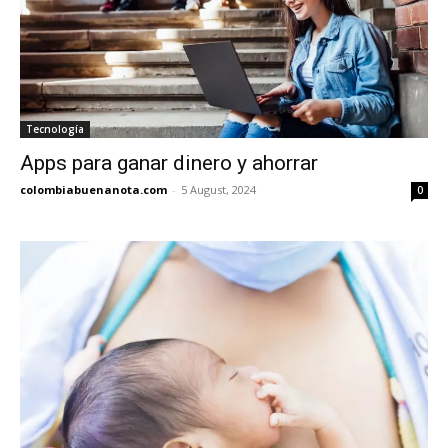
Tecnología
Apps para ganar dinero y ahorrar
colombiabuenanota.com
-
5 August, 2024
0