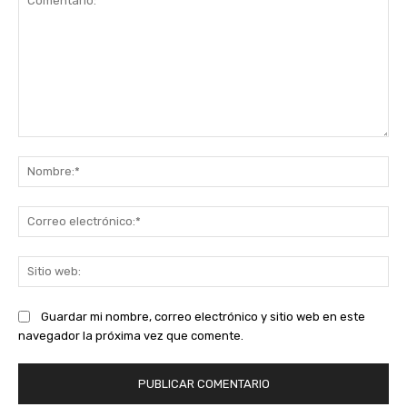
Comentario:
No
Co
ele
Sit
we
Guardar mi nombre, correo electrónico y sitio web en este
navegador la próxima vez que comente.