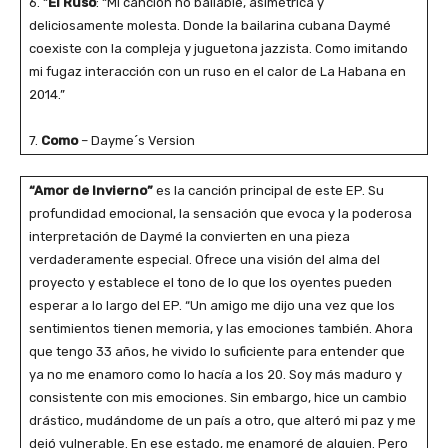
6. “
El Ruso
: “Mi canción no bailable, asimétrica y
deliciosamente molesta. Donde la bailarina cubana Daymé
coexiste con la compleja y juguetona jazzista. Como imitando
mi fugaz interacción con un ruso en el calor de La Habana en
2014.”
7.
Como
– Dayme´s Version
“Amor de Invierno”
es la canción principal de este EP. Su
profundidad emocional, la sensación que evoca y la poderosa
interpretación de Daymé la convierten en una pieza
verdaderamente especial. Ofrece una visión del alma del
proyecto y establece el tono de lo que los oyentes pueden
esperar a lo largo del EP. “Un amigo me dijo una vez que los
sentimientos tienen memoria, y las emociones también. Ahora
que tengo 33 años, he vivido lo suficiente para entender que
ya no me enamoro como lo hacía a los 20. Soy más maduro y
consistente con mis emociones. Sin embargo, hice un cambio
drástico, mudándome de un país a otro, que alteró mi paz y me
dejó vulnerable. En ese estado, me enamoré de alguien. Pero