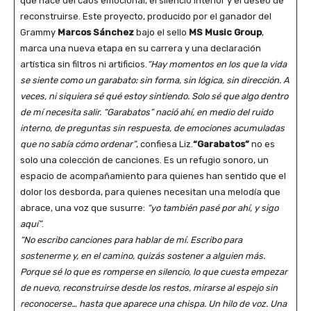
que nace del caos emocional, el silencio interior y el deseo de
reconstruirse. Este proyecto, producido por el ganador del
Grammy
Marcos Sánchez
bajo el sello
MS Music Group
,
marca una nueva etapa en su carrera y una declaración
artística sin filtros ni artificios.
“Hay momentos en los que la vida
se siente como un garabato: sin forma, sin lógica, sin dirección. A
veces, ni siquiera sé qué estoy sintiendo. Solo sé que algo dentro
de mí necesita salir. “Garabatos” nació ahí, en medio del ruido
interno, de preguntas sin respuesta, de emociones acumuladas
que no sabía cómo ordenar”
, confiesa Liz.
“Garabatos”
no es
solo una colección de canciones. Es un refugio sonoro, un
espacio de acompañamiento para quienes han sentido que el
dolor los desborda, para quienes necesitan una melodía que
abrace, una voz que susurre:
“yo también pasé por ahí, y sigo
aquí”
.
“No escribo canciones para hablar de mí. Escribo para
sostenerme y, en el camino, quizás sostener a alguien más.
Porque sé lo que es romperse en silencio, lo que cuesta empezar
de nuevo, reconstruirse desde los restos, mirarse al espejo sin
reconocerse… hasta que aparece una chispa. Un hilo de voz. Una