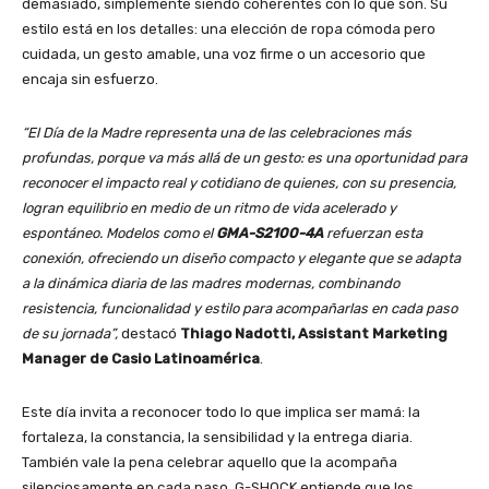
demasiado, simplemente siendo coherentes con lo que son. Su
estilo está en los detalles: una elección de ropa cómoda pero
cuidada, un gesto amable, una voz firme o un accesorio que
encaja sin esfuerzo.
“El Día de la Madre representa una de las celebraciones más
profundas, porque va más allá de un gesto: es una oportunidad para
reconocer el impacto real y cotidiano de quienes, con su presencia,
logran equilibrio en medio de un ritmo de vida acelerado y
espontáneo. Modelos como el
GMA-S2100-4A
refuerzan esta
conexión, ofreciendo un diseño compacto y elegante que se adapta
a la dinámica diaria de las madres modernas, combinando
resistencia, funcionalidad y estilo para acompañarlas en cada paso
de su jornada”,
destacó
Thiago Nadotti, Assistant Marketing
Manager de Casio Latinoamérica
.
Este día invita a reconocer todo lo que implica ser mamá: la
fortaleza, la constancia, la sensibilidad y la entrega diaria.
También vale la pena celebrar aquello que la acompaña
silenciosamente en cada paso. G-SHOCK entiende que los