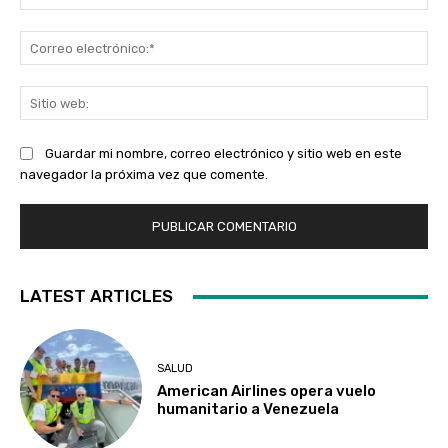
Co
ele
Sit
we
Guardar mi nombre, correo electrónico y sitio web en este
navegador la próxima vez que comente.
LATEST ARTICLES
SALUD
American Airlines opera vuelo
humanitario a Venezuela