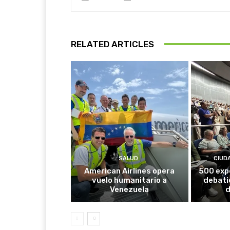
RELATED ARTICLES
SALUD
CIUD
American Airlines opera
500 exp
vuelo humanitario a
debati
Venezuela
d