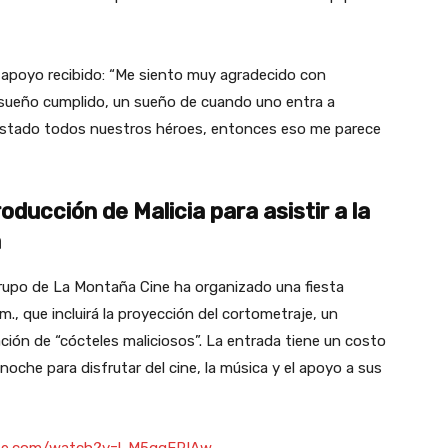
el apoyo recibido: “Me siento muy agradecido con
sueño cumplido, un sueño de cuando uno entra a
n estado todos nuestros héroes, entonces eso me parece
oducción de Malicia para asistir a la
a
l grupo de La Montaña Cine ha organizado una fiesta
 m., que incluirá la proyección del cortometraje, un
ión de “cócteles maliciosos”. La entrada tiene un costo
oche para disfrutar del cine, la música y el apoyo a sus
be.com/watch?v=l-M5qqFPIAw