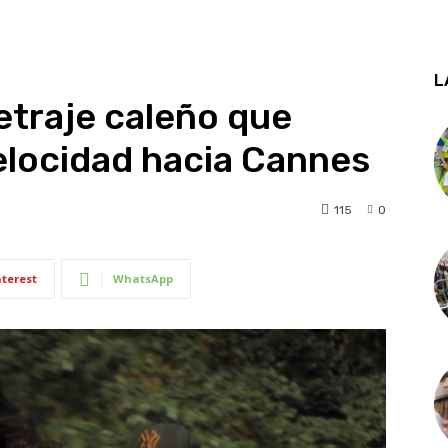
L
etraje caleño que
elocidad hacia Cannes
115
0
nterest
WhatsApp