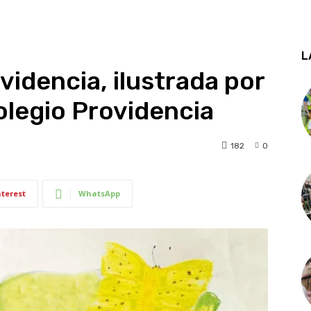
L
videncia, ilustrada por
olegio Providencia
182
0
nterest
WhatsApp