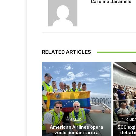
Carolina Jaramillo
RELATED ARTICLES
SALUD
CIUD
American Airlines opera
500 exp
vuelo humanitario a
debati