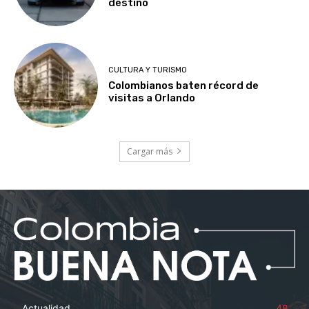
destino
CULTURA Y TURISMO
Colombianos baten récord de
visitas a Orlando
Cargar más
Actualidad
48