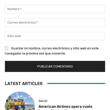
Comentario:
No
Co
ele
Sit
we
Guardar mi nombre, correo electrónico y sitio web en este
navegador la próxima vez que comente.
LATEST ARTICLES
SALUD
American Airlines opera vuelo