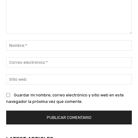
Comentario:
No
Co
ele
Sit
we
Guardar mi nombre, correo electrónico y sitio web en este
navegador la próxima vez que comente.