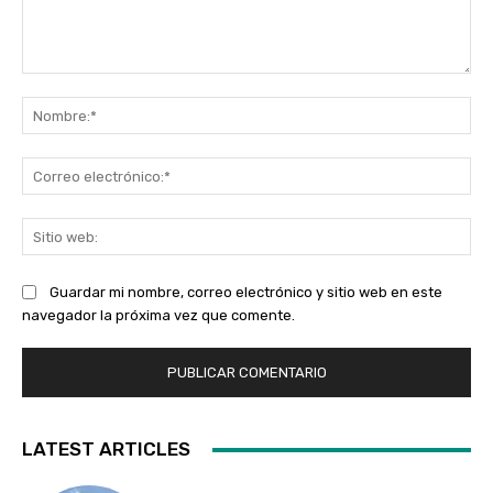
Comentario:
No
Co
ele
Sit
we
Guardar mi nombre, correo electrónico y sitio web en este
navegador la próxima vez que comente.
LATEST ARTICLES