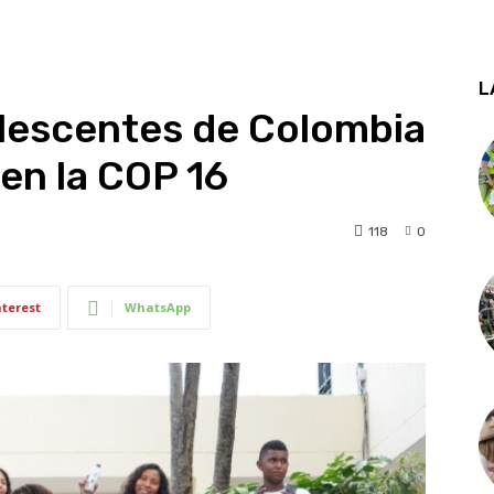
L
olescentes de Colombia
 en la COP 16
118
0
nterest
WhatsApp