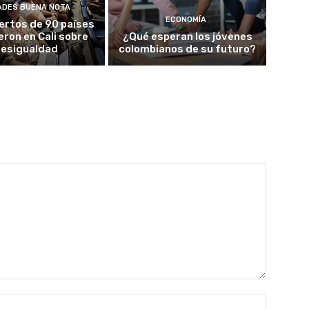
ADES BUENA NOTA
ECONOMÍA
ertos de 90 países
eron en Cali sobre
¿Qué esperan los jóvenes
esigualdad
colombianos de su futuro?
Nombre: