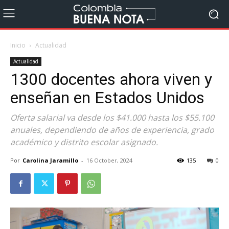
Inicio
Actualidad
Actualidad
1300 docentes ahora viven y
enseñan en Estados Unidos
Oferta salarial va desde los $41.000 hasta los $55.100
anuales, dependiendo de años de experiencia, grado
académico y distrito escolar asignado.
Por
Carolina Jaramillo
-
16 October, 2024
135
0