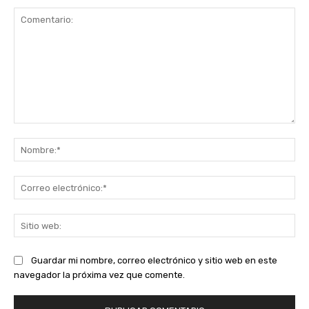
Comentario:
No
Co
ele
Sit
we
Guardar mi nombre, correo electrónico y sitio web en este
navegador la próxima vez que comente.