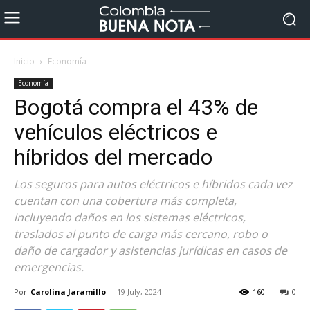
Inicio
Economía
Economía
Bogotá compra el 43% de
vehículos eléctricos e
híbridos del mercado
Los seguros para autos eléctricos e híbridos cada vez
cuentan con una cobertura más completa,
incluyendo daños en los sistemas eléctricos,
traslados al punto de carga más cercano, robo o
daño de cargador y asistencias jurídicas en casos de
emergencias.
Por
Carolina Jaramillo
-
19 July, 2024
160
0