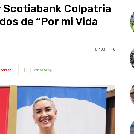
 Scotiabank Colpatria
dos de “Por mi Vida
183
0
nterest
WhatsApp