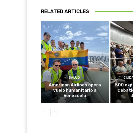
RELATED ARTICLES
SALUD
CIUD
American Airlines opera
500 exp
vuelo humanitario a
debati
Venezuela
d