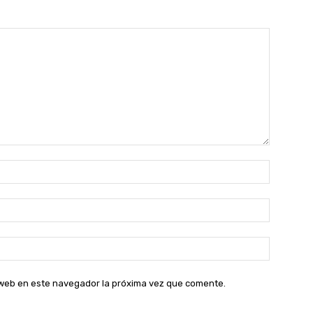
Nombre:
Correo
electróni
Sitio
web:
o web en este navegador la próxima vez que comente.