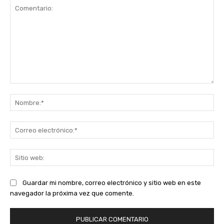
Comentario:
No
Co
ele
Sit
we
Guardar mi nombre, correo electrónico y sitio web en este
navegador la próxima vez que comente.