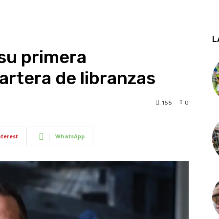
L
 su primera
cartera de libranzas
155
0
nterest
WhatsApp