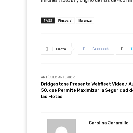
millones (1.083B) y originó de más de 460 mil
TAGS
Finsocial
libranza
Facebook
T
Cuota
ARTÍCULO ANTERIOR
Bridgestone Presenta Webfleet Video / A
50, que Permite Maximizar la Seguridad d
las Flotas
Carolina Jaramillo