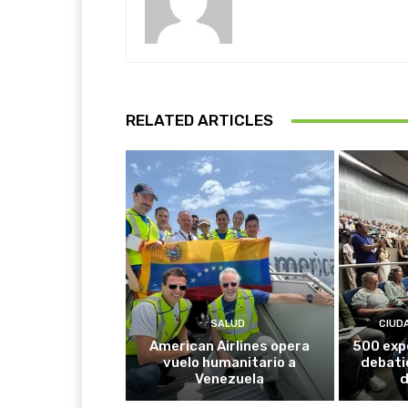
RELATED ARTICLES
SALUD
CIUD
American Airlines opera
500 exp
vuelo humanitario a
debati
Venezuela
d